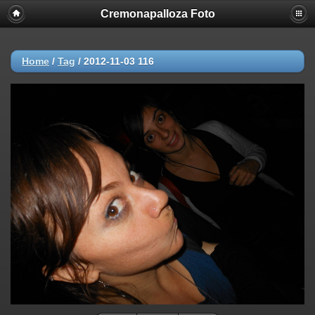
Cremonapalloza Foto
Home
/
Tag
/
2012-11-03 116