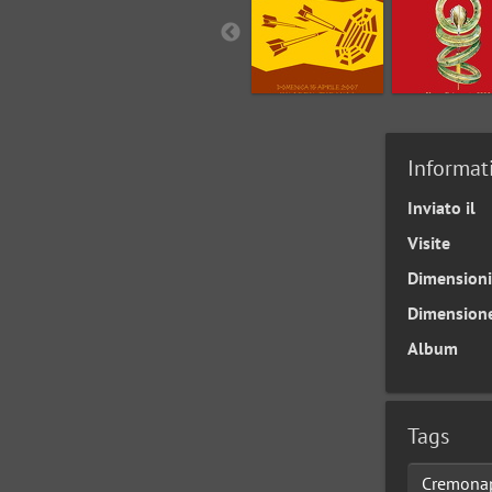
Informat
Inviato il
Visite
Dimensioni
Dimension
Album
Tags
Cremonap