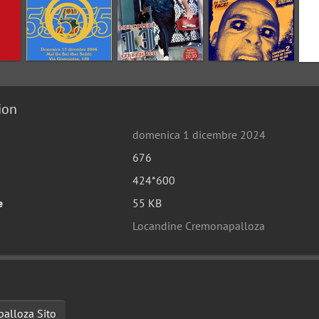
ion
domenica 1 dicembre 2024
676
424*600
e
55 KB
Locandine Cremonapalloza
alloza Sito