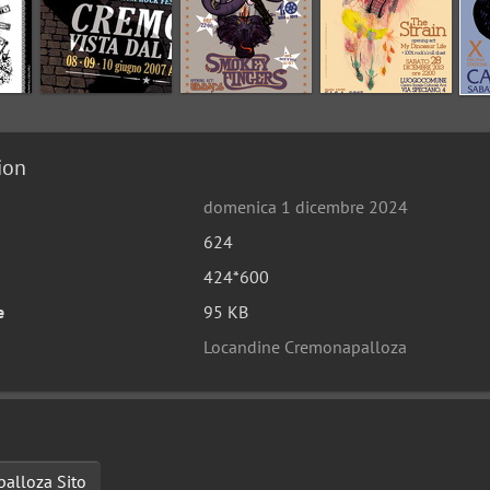
ion
domenica 1 dicembre 2024
624
424*600
e
95 KB
Locandine Cremonapalloza
alloza Sito