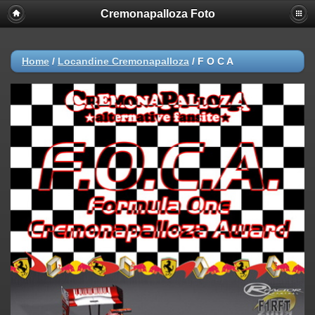
Cremonapalloza Foto
Home
/
Locandine Cremonapalloza
/
F O C A