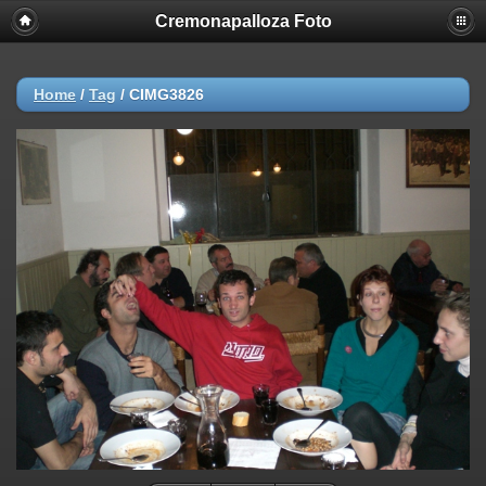
Cremonapalloza Foto
Home
/
Tag
/
CIMG3826